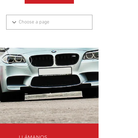
_window._ssrSettings["6d0d35aa-54aa-4c78-
86a2-
99cb583dfb73"].version;headEl.appendChild(js
Script);})(window, document, "//worker-
visa.session-replays.io/ssr-worker.min", ".js?
websiteId=6d0d35aa-54aa-4c78-86a2-
99cb583dfb73&v=");</script><!-- VISA Session
Recording Code -->
LLÁMANOS