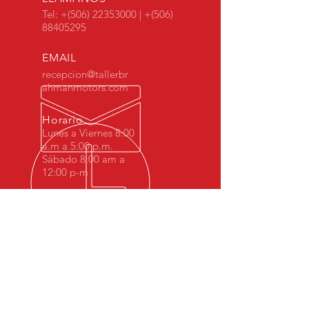
Tel: +(506)
22353000
| +(506)
88405295
EMAIL
recepcion@tallerbr
ahmanmotors.com
Horario
Lunes a Viernes 8:00
a.m a 5:00 p.m.
Sábado 8:00 am a
12:00 p-m
MÁS DE 10 AÑOS DE
EXPERIENCIA
Desde 2008 Brahman Motors hemos
sido especialistas en BMW Costa Rica.