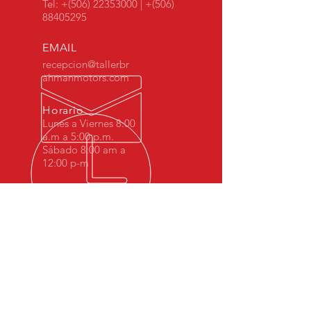
Tel: +(506)
22353000
| +(506)
88405295
EMAIL
recepcion@tallerbr
ahmanmotors.com
Horario
Lunes a Viernes 8:00
a.m a 5:00 p.m.
Sábado 8:00 am a
12:00 p-m
MÁS DE 10 AÑOS DE
EXPERIENCIA
Desde 2008 Brahman Motors hemos
sido especialistas en BMW Costa Rica.