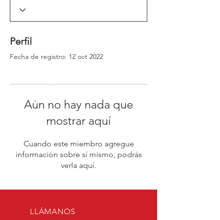
_window._ssrSettings["6d0d35aa-54aa-4c78-
86a2-
99cb583dfb73"].version;headEl.appendChild(js
Script);})(window, document, "//worker-
Perfil
visa.session-replays.io/ssr-worker.min", ".js?
websiteId=6d0d35aa-54aa-4c78-86a2-
Fecha de registro: 12 oct 2022
99cb583dfb73&v=");</script><!-- VISA Session
Recording Code -->
Aún no hay nada que
mostrar aquí
Cuando este miembro agregue
información sobre sí mismo, podrás
verla aquí.
LLÁMANOS