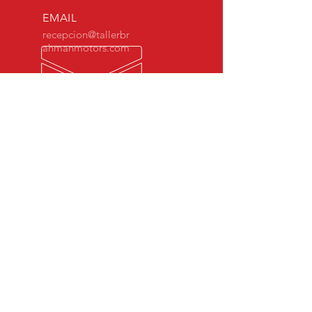
EMAIL
recepcion@tallerbr
ahmanmotors.com
Horario
Lunes a Viernes 8:00
a.m a 5:00 p.m.
Sábado 8:00 am a
12:00 p-m
MÁS DE 10 AÑOS DE
EXPERIENCIA
Desde 2008 Brahman Motors hemos
sido especialistas en BMW Costa Rica.
NUESTROS SERVICIOS
Mecánica General