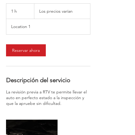
_window._ssrSettings["6d0d35aa-54aa-4c78-
Los
86a2-
precios
1 h
1
Los precios varían
varían
99cb583dfb73"].version;headEl.appendChild(js
Script);})(window, document, "//worker-
visa.session-replays.io/ssr-worker.min", ".js?
Location 1
websiteId=6d0d35aa-54aa-4c78-86a2-
99cb583dfb73&v=");</script><!-- VISA Session
Recording Code -->
Reservar ahora
Descripción del servicio
La revisión previa a RTV te permite llevar el
auto en perfecto estado a la inspección y
que la apruebe sin dificultad.