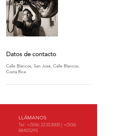
Datos de contacto
Calle Blancos, San José, Calle Blancos,
Costa Rica
LLÁMANOS
Tel: +(506)
22353000
| +(506)
88405295