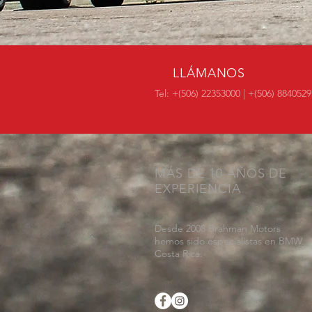
LLÁMANOS
Tel: +(506) 22353000 | +(506) 8840529
MÁS DE 10 AÑOS DE
EXPERIENCIA
Desde 2008 Brahman Motors
hemos sido especialistas en BMW
Costa Rica.