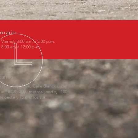
orario
 Viernes 8:00 a.m a 5:00 p.m.
8:00 am a 12:00 p-m
ítanos
 Rica, San José, Calle Blancos, del
guo BCR 200 metros norte, 100
s oeste y 75 metros sur.