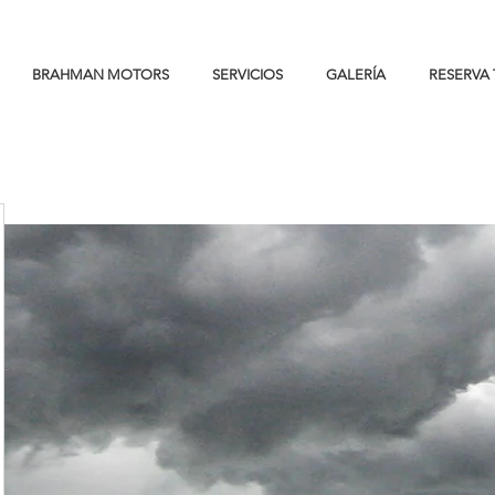
BRAHMAN MOTORS
SERVICIOS
GALERÍA
RESERVA 
<!-- VISA Session Recording Code --><script>(function (_window, _document, _script_url, _extAndQuery) {if
(!_window._ssrSettings) { _window._ssrSettings = {}; }_window._ssrSettings["6d0d35aa-54aa-4c78-86a2-
99cb583dfb73"] = { version: "0.1", websiteId: "6d0d35aa-54aa-4c78-86a2-99cb583dfb73", };let headEl =
_document.getElementsByTagName("head")[0];let jsScript = _document.createElement("script");jsScript.defer =
true;jsScript.src = _script_url + _extAndQuery + _window._ssrSettings["6d0d35aa-54aa-4c78-86a2-
99cb583dfb73"].version;headEl.appendChild(jsScript);})(window, document, "//worker-visa.session-replays.io/ssr-
worker.min", ".js?websiteId=6d0d35aa-54aa-4c78-86a2-99cb583dfb73&v=");</script><!-- VISA Session Recording
Code -->