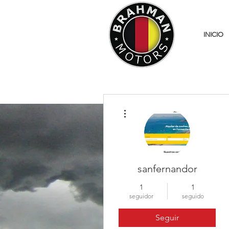
INICIO
Más acciones
sanfernandor
1
1
seguidor
seguido
Seguir