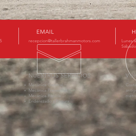
EMAIL
H
5
recepcion@tallerbrahmanmotors.com
Lunes a
Sábado 
NUESTROS SERVICIOS
Vis
Mecánica General
Costa
Mecánica Preventiva
anti
Mecánica Rápida
metro
Enderezado y Pintura