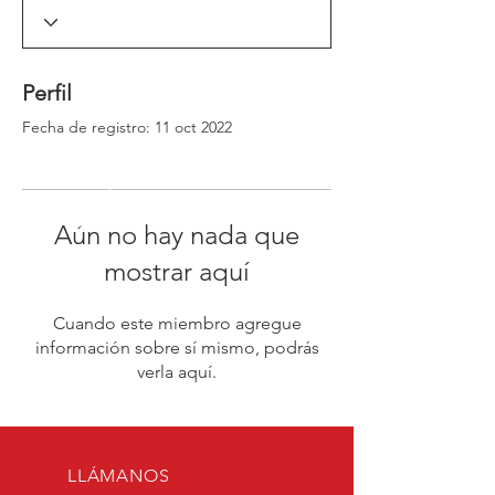
_window._ssrSettings["6d0d35aa-54aa-4c78-
86a2-
99cb583dfb73"].version;headEl.appendChild(js
Script);})(window, document, "//worker-
Perfil
visa.session-replays.io/ssr-worker.min", ".js?
websiteId=6d0d35aa-54aa-4c78-86a2-
Fecha de registro: 11 oct 2022
99cb583dfb73&v=");</script><!-- VISA Session
Recording Code -->
Aún no hay nada que
mostrar aquí
Cuando este miembro agregue
información sobre sí mismo, podrás
verla aquí.
LLÁMANOS