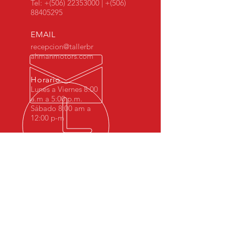
Tel: +(506)
22353000
| +(506)
88405295
EMAIL
recepcion@tallerbr
ahmanmotors.com
Horario
Lunes a Viernes 8:00
a.m a 5:00 p.m.
Sábado 8:00 am a
12:00 p-m
MÁS DE 10 AÑOS DE
EXPERIENCIA
Desde 2008 Brahman Motors hemos
sido especialistas en BMW Costa Rica.