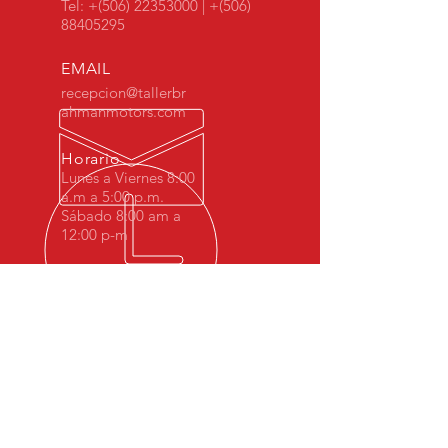
Tel: +(506)
22353000
| +(506)
88405295
EMAIL
recepcion@tallerbr
ahmanmotors.com
Horario
Lunes a Viernes 8:00
a.m a 5:00 p.m.
Sábado 8:00 am a
12:00 p-m
MÁS DE 10 AÑOS DE
EXPERIENCIA
Desde 2008 Brahman Motors hemos
sido especialistas en BMW Costa Rica.